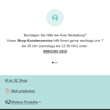
Benötigen Sie Hilfe bei Ihrer Bestellung?
Unser
Shop-Kundenservice
hilft Ihnen gerne werktags von 7
bis 20 Uhr (samstags bis 12:30 Uhr) unter:
089/2183-1810
Gehe zu Element 1
Gehe zu Element 2
Gehe zu Element 3
Gehe zu Element 4
KI im SZ Shop
Welt entdecken
Weitere Produkte