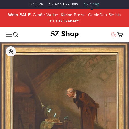
Zum Inhalt springen
Zum Hauptinhalt springen
SZ Live
SZ Abo Exklusiv
SZ Shop
Wein SALE
: Große Weine. Kleine Preise. Genießen Sie bis
zu
30% Rabatt
*
SZ Erleben
Menü
Suche
Vorteilswe
Waren
Bild vergrößern