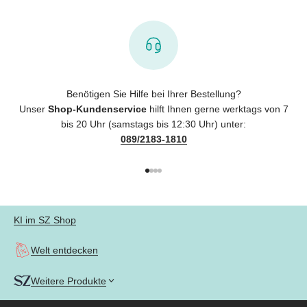
Benötigen Sie Hilfe bei Ihrer Bestellung?
Unser
Shop-Kundenservice
hilft Ihnen gerne werktags von 7
bis 20 Uhr (samstags bis 12:30 Uhr) unter:
089/2183-1810
Gehe zu Element 1
Gehe zu Element 2
Gehe zu Element 3
Gehe zu Element 4
KI im SZ Shop
Welt entdecken
Weitere Produkte