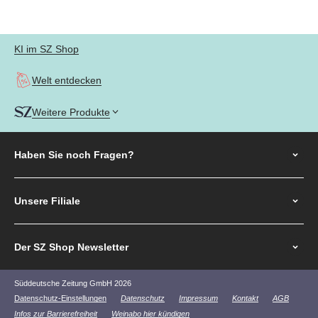
Gehe zu Element 1
Gehe zu Element 2
Gehe zu Element 3
Gehe zu Element 4
KI im SZ Shop
Welt entdecken
Weitere Produkte
Haben Sie noch
Fragen?
Unsere Filiale
Der SZ Shop Newsletter
Süddeutsche Zeitung GmbH 2026
Datenschutz-Einstellungen
Datenschutz
Impressum
Kontakt
AGB
Infos zur Barrierefreiheit
Weinabo hier kündigen