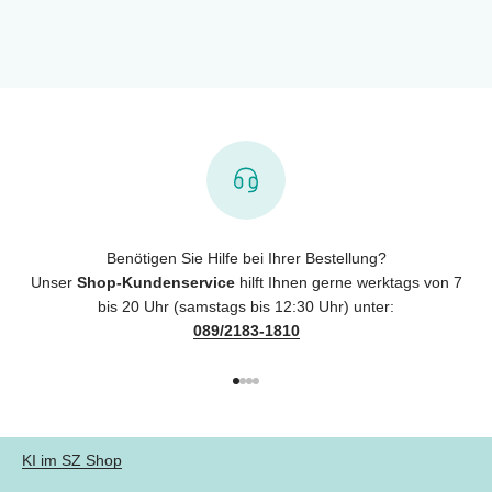
Benötigen Sie Hilfe bei Ihrer Bestellung?
Unser
Shop-Kundenservice
hilft Ihnen gerne werktags von 7
bis 20 Uhr (samstags bis 12:30 Uhr) unter:
089/2183-1810
Gehe zu Element 1
Gehe zu Element 2
Gehe zu Element 3
Gehe zu Element 4
KI im SZ Shop