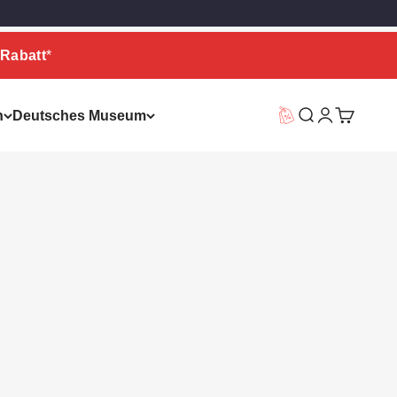
Rabatt
*
n
Deutsches Museum
Vorteilswelt
Suche
Warenkor