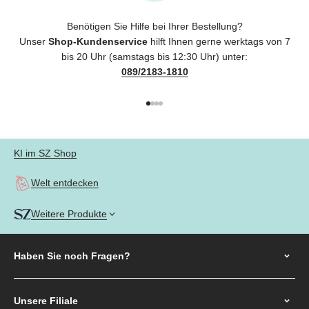
Benötigen Sie Hilfe bei Ihrer Bestellung?
Unser
Shop-Kundenservice
hilft Ihnen gerne werktags von 7
bis 20 Uhr (samstags bis 12:30 Uhr) unter:
089/2183-1810
Gehe zu Element 1
Gehe zu Element 2
Gehe zu Element 3
Gehe zu Element 4
KI im SZ Shop
Welt entdecken
Weitere Produkte
Haben Sie noch
Fragen?
Unsere Filiale