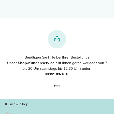
Benötigen Sie Hilfe bei Ihrer Bestellung?
Unser
Shop-Kundenservice
hilft Ihnen gerne werktags von 7
bis 20 Uhr (samstags bis 12:30 Uhr) unter:
089/2183-1810
Gehe zu Element 1
Gehe zu Element 2
Gehe zu Element 3
Gehe zu Element 4
KI im SZ Shop