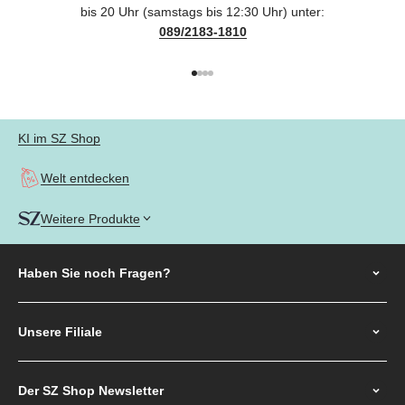
bis 20 Uhr (samstags bis 12:30 Uhr) unter:
089/2183-1810
Gehe zu Element 1
Gehe zu Element 2
Gehe zu Element 3
Gehe zu Element 4
KI im SZ Shop
Welt entdecken
Weitere Produkte
Haben Sie noch
Fragen?
Unsere Filiale
Der SZ Shop Newsletter