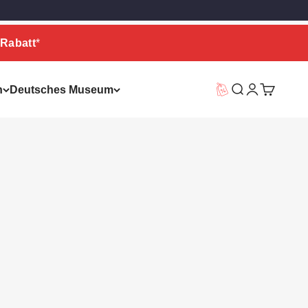
Rabatt
*
n
Deutsches Museum
Vorteilswelt
Suche
Warenkor