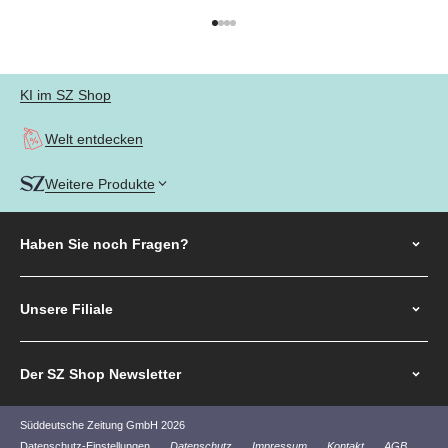
Gehe zu Element 1
Gehe zu Element 2
Gehe zu Element 3
Gehe zu Element 4
KI im SZ Shop
Welt entdecken
Weitere Produkte
Haben Sie noch
Fragen?
Unsere Filiale
Der SZ Shop Newsletter
Süddeutsche Zeitung GmbH 2026
Datenschutz-Einstellungen
Datenschutz
Impressum
Kontakt
AGB