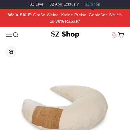
Zum Inhalt springen
Zum Hauptinhalt springen
SZ Live
SZ Abo Exklusiv
SZ Shop
Wein SALE
: Große Weine. Kleine Preise. Genießen Sie bis
zu
30% Rabatt
*
SZ Erleben
Menü
Suche
Vorteilswe
Waren
Bild vergrößern