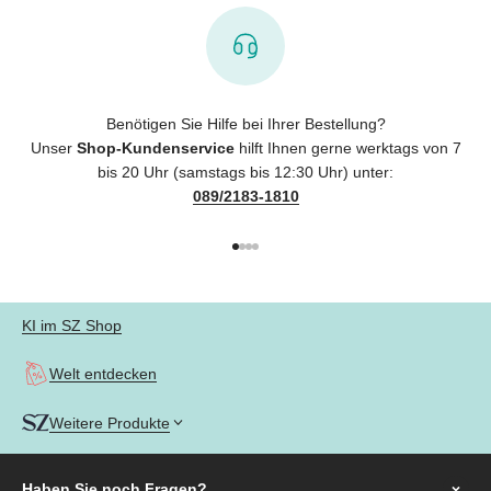
Benötigen Sie Hilfe bei Ihrer Bestellung?
Unser
Shop-Kundenservice
hilft Ihnen gerne werktags von 7
bis 20 Uhr (samstags bis 12:30 Uhr) unter:
089/2183-1810
Gehe zu Element 1
Gehe zu Element 2
Gehe zu Element 3
Gehe zu Element 4
KI im SZ Shop
Welt entdecken
Weitere Produkte
Haben Sie noch
Fragen?