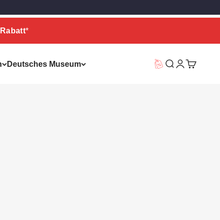
Rabatt
*
n
Deutsches Museum
Vorteilswelt
Suche
Warenkor