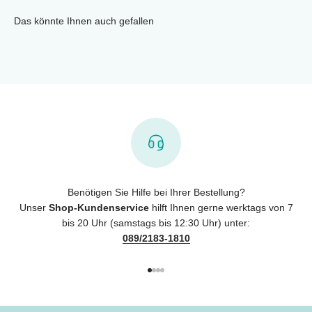
Das könnte Ihnen auch gefallen
Benötigen Sie Hilfe bei Ihrer Bestellung?
Unser
Shop-Kundenservice
hilft Ihnen gerne werktags von 7
bis 20 Uhr (samstags bis 12:30 Uhr) unter:
089/2183-1810
Gehe zu Element 1
Gehe zu Element 2
Gehe zu Element 3
Gehe zu Element 4