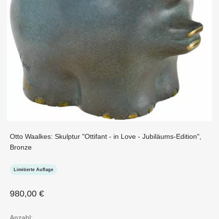
Otto Waalkes: Skulptur "Ottifant - in Love - Jubiläums-Edition",
Bronze
Limitierte Auflage
Angebot
980,00 €
Anzahl: