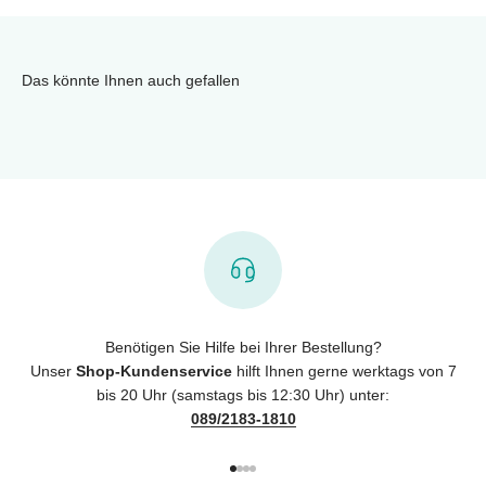
Das könnte Ihnen auch gefallen
Benötigen Sie Hilfe bei Ihrer Bestellung?
Unser
Shop-Kundenservice
hilft Ihnen gerne werktags von 7
bis 20 Uhr (samstags bis 12:30 Uhr) unter:
089/2183-1810
Gehe zu Element 1
Gehe zu Element 2
Gehe zu Element 3
Gehe zu Element 4