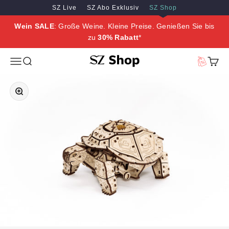
Zum Inhalt springen
Zum Hauptinhalt springen
SZ Live
SZ Abo Exklusiv
SZ Shop
Wein SALE
: Große Weine. Kleine Preise. Genießen Sie bis
zu
30% Rabatt
*
SZ Erleben
Menü
Suche
Vorteilswe
Waren
Bild vergrößern