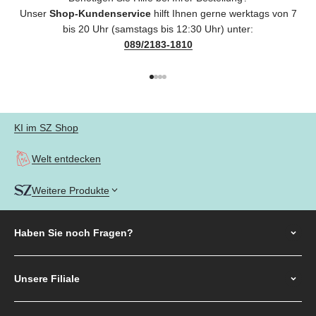
Unser
Shop-Kundenservice
hilft Ihnen gerne werktags von 7
bis 20 Uhr (samstags bis 12:30 Uhr) unter:
089/2183-1810
Gehe zu Element 1
Gehe zu Element 2
Gehe zu Element 3
Gehe zu Element 4
KI im SZ Shop
Welt entdecken
Weitere Produkte
Haben Sie noch
Fragen?
Unsere Filiale