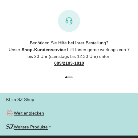
Benötigen Sie Hilfe bei Ihrer Bestellung?
Unser
Shop-Kundenservice
hilft Ihnen gerne werktags von 7
bis 20 Uhr (samstags bis 12:30 Uhr) unter:
089/2183-1810
Gehe zu Element 1
Gehe zu Element 2
Gehe zu Element 3
Gehe zu Element 4
KI im SZ Shop
Welt entdecken
Weitere Produkte