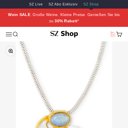
Zum Inhalt springen
Zum Hauptinhalt springen
SZ Live
SZ Abo Exklusiv
SZ Shop
Wein SALE
: Große Weine. Kleine Preise. Genießen Sie bis
zu
30% Rabatt
*
SZ Erleben
Menü
Suche
Vorteilswe
Waren
Bild vergrößern