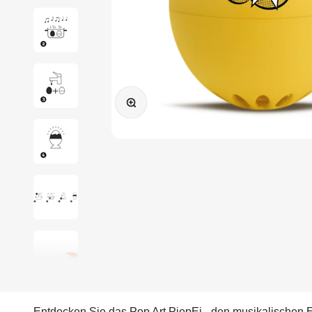
Bild vergrößern
Entdecken Sie das Pop Art PiepEi - den musikalischen Ei