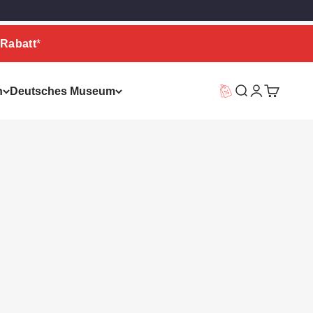
Rabatt
*
n
Deutsches Museum
Vorteilswelt
Suche
Warenkor