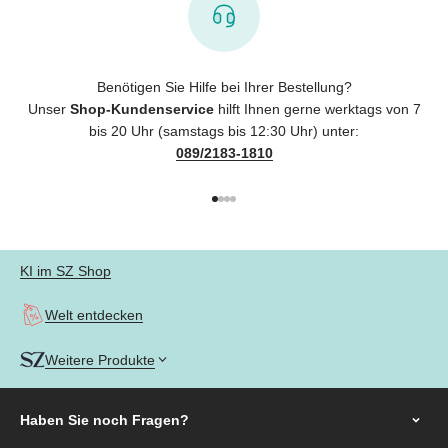
Benötigen Sie Hilfe bei Ihrer Bestellung?
Unser
Shop-Kundenservice
hilft Ihnen gerne werktags von 7
bis 20 Uhr (samstags bis 12:30 Uhr) unter:
089/2183-1810
Gehe zu Element 1
Gehe zu Element 2
Gehe zu Element 3
Gehe zu Element 4
KI im SZ Shop
Welt entdecken
Weitere Produkte
Haben Sie noch
Fragen?