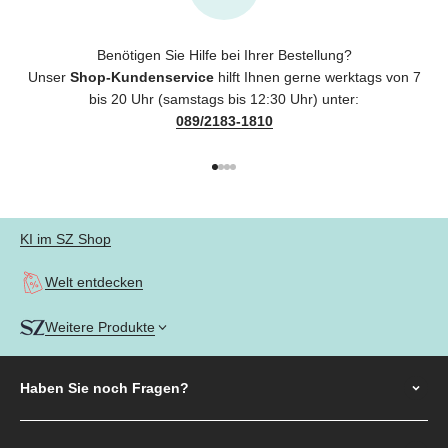
Benötigen Sie Hilfe bei Ihrer Bestellung?
Unser
Shop-Kundenservice
hilft Ihnen gerne werktags von 7
bis 20 Uhr (samstags bis 12:30 Uhr) unter:
089/2183-1810
Gehe zu Element 1
Gehe zu Element 2
Gehe zu Element 3
Gehe zu Element 4
KI im SZ Shop
Welt entdecken
Weitere Produkte
Haben Sie noch
Fragen?