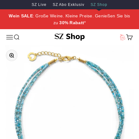
Zum Inhalt springen
Zum Hauptinhalt springen
SZ Live
SZ Abo Exklusiv
SZ Shop
Wein SALE
: Große Weine. Kleine Preise. Genießen Sie bis
zu
30% Rabatt
*
SZ Erleben
Menü
Suche
Vorteilswe
Waren
Bild vergrößern