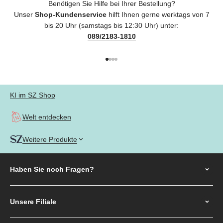
Benötigen Sie Hilfe bei Ihrer Bestellung?
Unser
Shop-Kundenservice
hilft Ihnen gerne werktags von 7
bis 20 Uhr (samstags bis 12:30 Uhr) unter:
089/2183-1810
Gehe zu Element 1
Gehe zu Element 2
Gehe zu Element 3
Gehe zu Element 4
KI im SZ Shop
Welt entdecken
Weitere Produkte
Haben Sie noch
Fragen?
Unsere Filiale