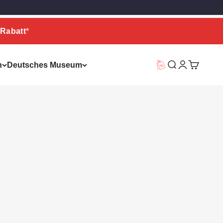
Rabatt
*
n
Deutsches Museum
Vorteilswelt
Suche
Warenkor