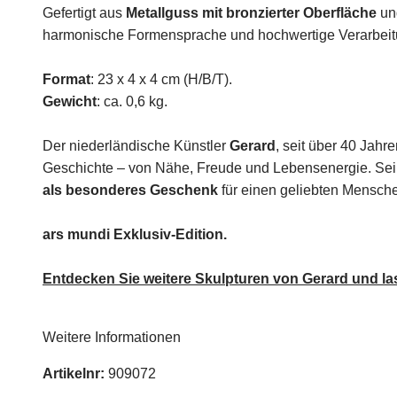
Gefertigt aus
Metallguss mit bronzierter Oberfläche
und
harmonische Formensprache und hochwertige Verarbeit
Format
: 23 x 4 x 4 cm (H/B/T).
Gewicht
: ca. 0,6 kg.
Der niederländische Künstler
Gerard
, seit über 40 Jahr
Geschichte – von Nähe, Freude und Lebensenergie. Seine
als besonderes Geschenk
für einen geliebten Mensch
ars mundi Exklusiv-Edition.
Entdecken Sie weitere Skulpturen von Gerard und la
Weitere Informationen
Artikelnr:
909072