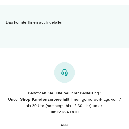
Das könnte Ihnen auch gefallen
Benötigen Sie Hilfe bei Ihrer Bestellung?
Unser
Shop-Kundenservice
hilft Ihnen gerne werktags von 7
bis 20 Uhr (samstags bis 12:30 Uhr) unter:
089/2183-1810
Gehe zu Element 1
Gehe zu Element 2
Gehe zu Element 3
Gehe zu Element 4