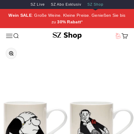
Zum Inhalt springen
Zum Hauptinhalt springen
SZ Live
SZ Abo Exklusiv
SZ Shop
Wein SALE
: Große Weine. Kleine Preise. Genießen Sie bis
zu
30% Rabatt
*
SZ Erleben
Menü
Suche
Vorteilswe
Waren
Bild vergrößern