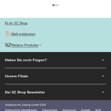
Gehe zu Element 1
Gehe zu Element 2
Gehe zu Element 3
Gehe zu Element 4
KI im SZ Shop
Welt entdecken
Weitere Produkte
Haben Sie noch
Fragen?
Unsere Filiale
Der SZ Shop Newsletter
Süddeutsche Zeitung GmbH 2026
Datenschutz-Einstellungen
Datenschutz
Impressum
Kontakt
AGB