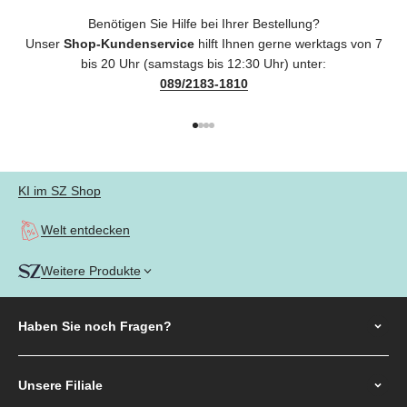
Benötigen Sie Hilfe bei Ihrer Bestellung?
Unser
Shop-Kundenservice
hilft Ihnen gerne werktags von 7
bis 20 Uhr (samstags bis 12:30 Uhr) unter:
089/2183-1810
Gehe zu Element 1
Gehe zu Element 2
Gehe zu Element 3
Gehe zu Element 4
KI im SZ Shop
Welt entdecken
Weitere Produkte
Haben Sie noch
Fragen?
Unsere Filiale