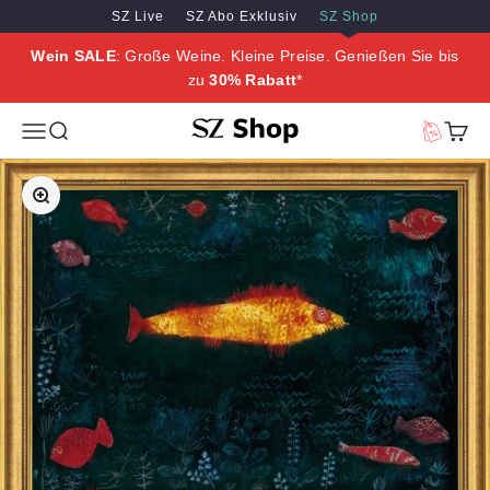
Zum Inhalt springen
Zum Hauptinhalt springen
SZ Live
SZ Abo Exklusiv
SZ Shop
Wein SALE
: Große Weine. Kleine Preise. Genießen Sie bis
zu
30% Rabatt
*
SZ Erleben
Menü
Suche
Vorteilswe
Waren
Bild vergrößern