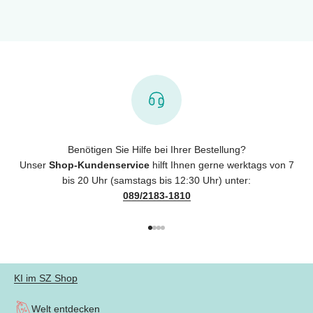
Benötigen Sie Hilfe bei Ihrer Bestellung?
Unser
Shop-Kundenservice
hilft Ihnen gerne werktags von 7
bis 20 Uhr (samstags bis 12:30 Uhr) unter:
089/2183-1810
Gehe zu Element 1
Gehe zu Element 2
Gehe zu Element 3
Gehe zu Element 4
KI im SZ Shop
Welt entdecken