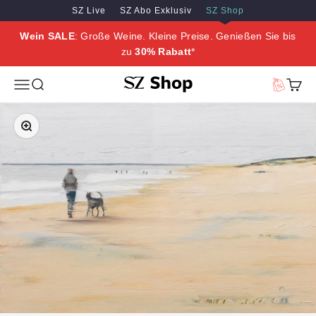
Zum Inhalt springen
Zum Hauptinhalt springen
SZ Live
SZ Abo Exklusiv
SZ Shop
Wein SALE
: Große Weine. Kleine Preise. Genießen Sie bis
zu
30% Rabatt
*
SZ Erleben
Menü
Suche
Vorteilswe
Waren
Bild vergrößern