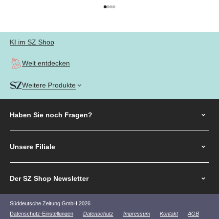
Gehe zu Element 1
Gehe zu Element 2
Gehe zu Element 3
Gehe zu Element 4
KI im SZ Shop
Welt entdecken
Weitere Produkte
Haben Sie noch
Fragen?
Unsere Filiale
Der SZ Shop Newsletter
Süddeutsche Zeitung GmbH 2026
Datenschutz-Einstellungen
Datenschutz
Impressum
Kontakt
AGB