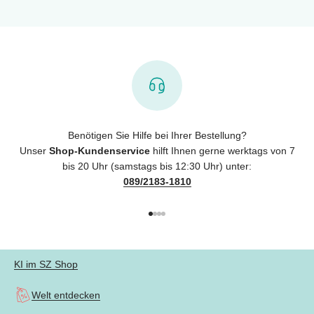
Benötigen Sie Hilfe bei Ihrer Bestellung?
Unser
Shop-Kundenservice
hilft Ihnen gerne werktags von 7
bis 20 Uhr (samstags bis 12:30 Uhr) unter:
089/2183-1810
Gehe zu Element 1
Gehe zu Element 2
Gehe zu Element 3
Gehe zu Element 4
KI im SZ Shop
Welt entdecken