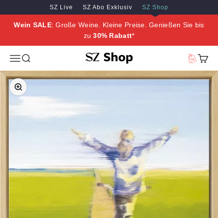
Zum Inhalt springen
Zum Hauptinhalt springen
SZ Live
SZ Abo Exklusiv
SZ Shop
Wein SALE
: Große Weine. Kleine Preise. Genießen Sie bis
zu
30% Rabatt
*
SZ Erleben
Menü
Suche
Vorteilswe
Waren
Bild vergrößern