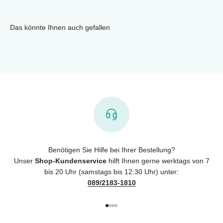
Das könnte Ihnen auch gefallen
Benötigen Sie Hilfe bei Ihrer Bestellung?
Unser
Shop-Kundenservice
hilft Ihnen gerne werktags von 7
bis 20 Uhr (samstags bis 12:30 Uhr) unter:
089/2183-1810
Gehe zu Element 1
Gehe zu Element 2
Gehe zu Element 3
Gehe zu Element 4