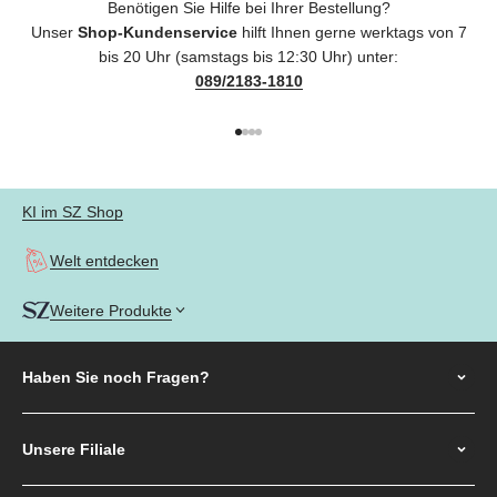
Benötigen Sie Hilfe bei Ihrer Bestellung?
Unser
Shop-Kundenservice
hilft Ihnen gerne werktags von 7
bis 20 Uhr (samstags bis 12:30 Uhr) unter:
089/2183-1810
Gehe zu Element 1
Gehe zu Element 2
Gehe zu Element 3
Gehe zu Element 4
KI im SZ Shop
Welt entdecken
Weitere Produkte
Haben Sie noch
Fragen?
Unsere Filiale