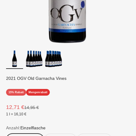
2021 OGV Old Garnacha Vines
15% Rabatt
Mengenrabatt
Angebot
12,71 €
Regulärer Preis
14,95 €
1 l = 16,10 €
Anzahl:
Einzelflasche