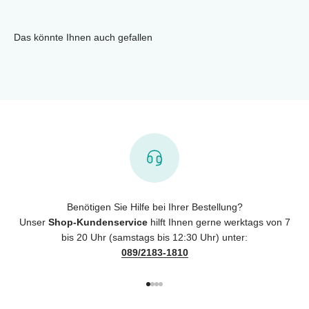
Das könnte Ihnen auch gefallen
Benötigen Sie Hilfe bei Ihrer Bestellung?
Unser
Shop-Kundenservice
hilft Ihnen gerne werktags von 7
bis 20 Uhr (samstags bis 12:30 Uhr) unter:
089/2183-1810
Gehe zu Element 1
Gehe zu Element 2
Gehe zu Element 3
Gehe zu Element 4