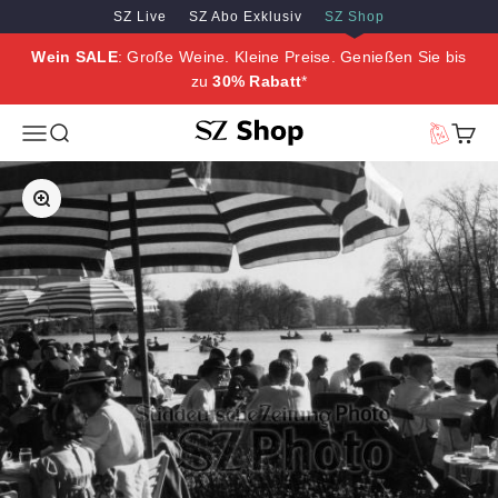
Zum Inhalt springen
Zum Hauptinhalt springen
SZ Live
SZ Abo Exklusiv
SZ Shop
Wein SALE
: Große Weine. Kleine Preise. Genießen Sie bis
zu
30% Rabatt
*
SZ Erleben
Menü
Suche
Vorteilswe
Waren
Bild vergrößern