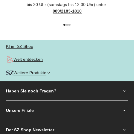
bis 20 Uhr (samstags bis 12:30 Uhr) unter:
089/2183-1810
Gehe zu Element 1
Gehe zu Element 2
Gehe zu Element 3
Gehe zu Element 4
KI im SZ Shop
Welt entdecken
Weitere Produkte
Haben Sie noch
Fragen?
Unsere Filiale
Der SZ Shop Newsletter