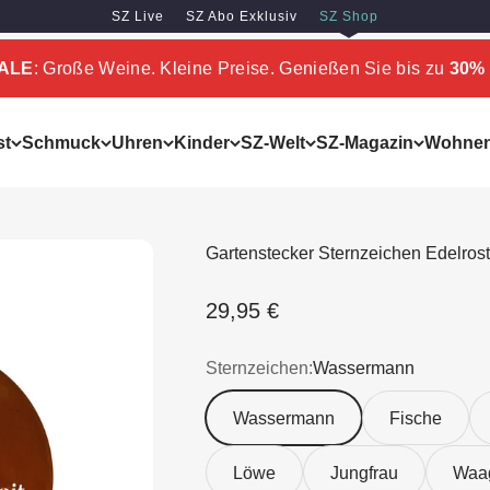
SZ Live
SZ Abo Exklusiv
SZ Shop
SALE
: Große Weine. Kleine Preise. Genießen Sie bis zu
30% 
st
Schmuck
Uhren
Kinder
SZ-Welt
SZ-Magazin
Wohne
Gartenstecker Sternzeichen Edelrost
Angebot
29,95 €
Sternzeichen:
Wassermann
Wassermann
Fische
Löwe
Jungfrau
Waa