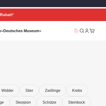
Rabatt
*
n
Deutsches Museum
Vorteilswelt
Suche
Warenkor
Widder
Stier
Zwillinge
Krebs
ge
Skorpion
Schütze
Steinbock