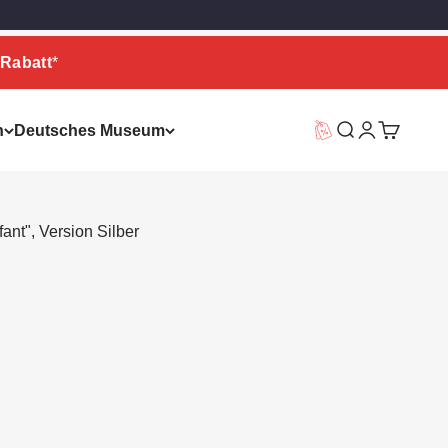
Rabatt
*
n
Deutsches Museum
Vorteilswelt
Suche
Warenkor
ant", Version Silber