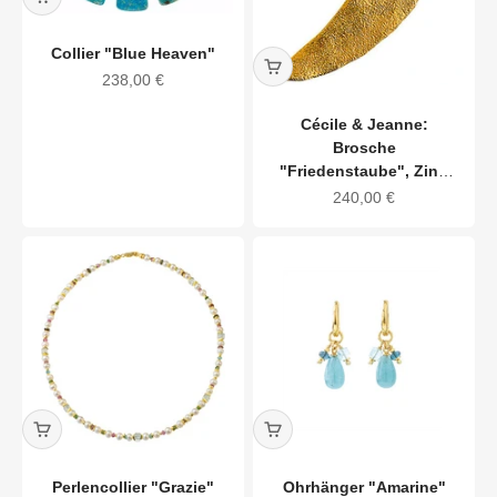
Collier "Blue Heaven"
Angebot
238,00 €
Cécile & Jeanne:
Brosche
"Friedenstaube", Zinn
vergoldet
Angebot
240,00 €
Perlencollier "Grazie"
Ohrhänger "Amarine"