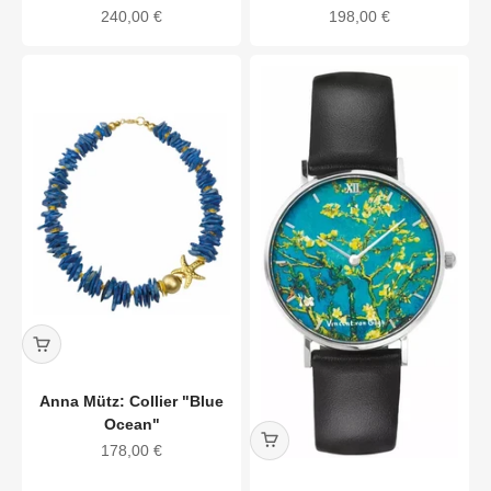
Angebot
Angebot
240,00 €
198,00 €
Anna Mütz: Collier "Blue
Ocean"
Angebot
178,00 €