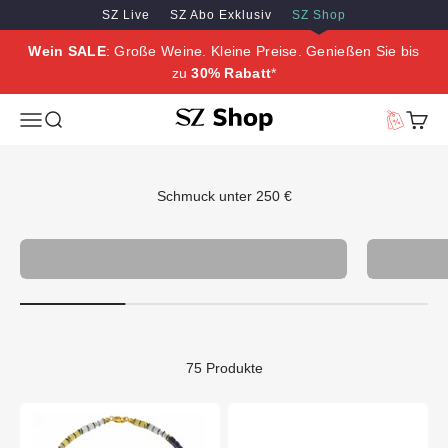
Zum Inhalt springen
Zum Hauptinhalt springen
SZ Live
SZ Abo Exklusiv
SZ Shop
Wein SALE
: Große Weine. Kleine Preise. Genießen Sie bis
zu
30% Rabatt
*
SZ Erleben
Menü
Suche
Vorteilswe
Waren
Schmuck unter 250 €
Schmuck
75 Produkte