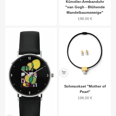
Künstler-Armbanduhr
"van Gogh - Blühende
Mandelbaumzweige"
Angebot
198,00 €
Schmuckset "Mother of
Pearl"
Angebot
198,00 €