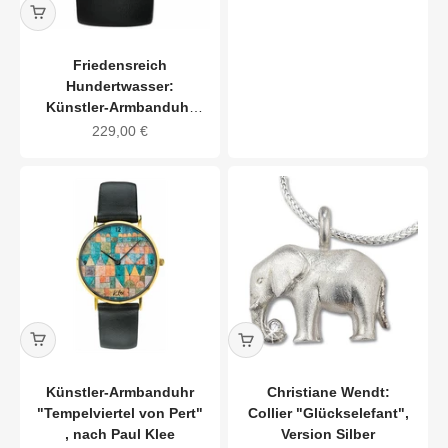
Friedensreich
Hundertwasser:
Künstler-Armbanduhr
"Baummieter"
Angebot
229,00 €
Künstler-Armbanduhr
Christiane Wendt:
"Tempelviertel von Pert"
Collier "Glückselefant",
, nach Paul Klee
Version Silber