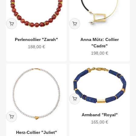
Perlencollier "Zarah"
Anna Mütz: Collier
"Cadre"
Angebot
188,00 €
Angebot
198,00 €
Armband "Royal"
Angebot
165,00 €
Herz-Collier "Juliet"