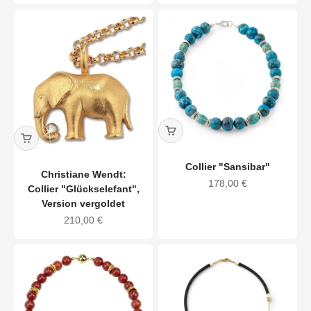
Collier "Sansibar"
Christiane Wendt:
Angebot
178,00 €
Collier "Glückselefant",
Version vergoldet
Angebot
210,00 €