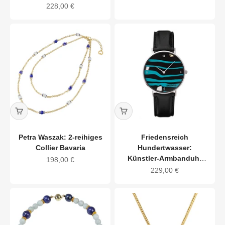
Angebot
228,00 €
Petra Waszak: 2-reihiges
Friedensreich
Collier Bavaria
Hundertwasser:
Künstler-Armbanduhr
Angebot
198,00 €
"Alles fließt"
Angebot
229,00 €