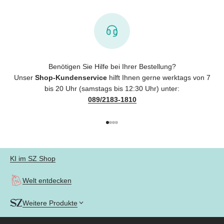
Benötigen Sie Hilfe bei Ihrer Bestellung?
Unser
Shop-Kundenservice
hilft Ihnen gerne werktags von 7
bis 20 Uhr (samstags bis 12:30 Uhr) unter:
089/2183-1810
Gehe zu Element 1
Gehe zu Element 2
Gehe zu Element 3
Gehe zu Element 4
KI im SZ Shop
Welt entdecken
Weitere Produkte