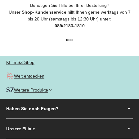
Benötigen Sie Hilfe bei Ihrer Bestellung?
Unser
Shop-Kundenservice
hilft Ihnen gerne werktags von 7
bis 20 Uhr (samstags bis 12:30 Uhr) unter:
089/2183-1810
Gehe zu Element 1
Gehe zu Element 2
Gehe zu Element 3
Gehe zu Element 4
KI im SZ Shop
Welt entdecken
Weitere Produkte
Haben Sie noch
Fragen?
Unsere Filiale