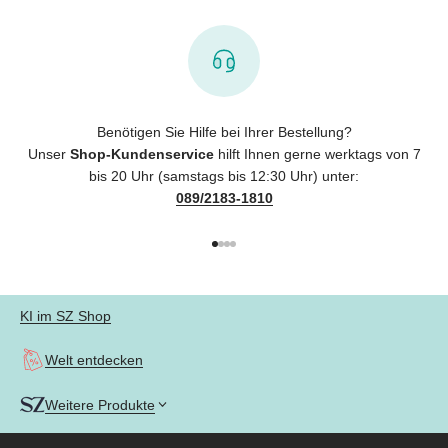
Benötigen Sie Hilfe bei Ihrer Bestellung?
Unser
Shop-Kundenservice
hilft Ihnen gerne werktags von 7
bis 20 Uhr (samstags bis 12:30 Uhr) unter:
089/2183-1810
Gehe zu Element 1
Gehe zu Element 2
Gehe zu Element 3
Gehe zu Element 4
KI im SZ Shop
Welt entdecken
Weitere Produkte