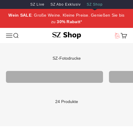
Zum Inhalt springen
Zum Hauptinhalt springen
SZ Live
SZ Abo Exklusiv
SZ Shop
Wein SALE
: Große Weine. Kleine Preise. Genießen Sie bis
zu
30% Rabatt
*
SZ Erleben
Menü
Suche
Vorteilswe
Waren
SZ-Fotodrucke
SZ Produkte
24 Produkte