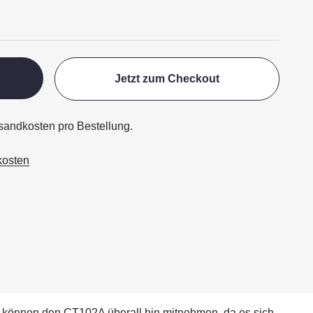
Jetzt zum Checkout
ersandkosten pro Bestellung.
kosten
ie können den CT102A überall hin mitnehmen, da es sich