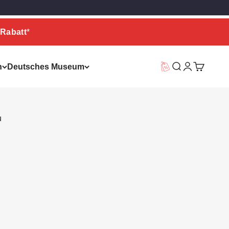
Rabatt
*
n
Deutsches Museum
Vorteilswelt
Suche
Warenkor
u