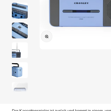
Bild vergrößern
Der Kassettenspieler ist zurück und kommt in einem, vo