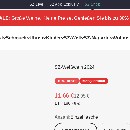
SZ Live
SZ Abo Exklusiv
SZ Shop
SALE
: Große Weine. Kleine Preise. Genießen Sie bis zu
30% 
st
Schmuck
Uhren
Kinder
SZ-Welt
SZ-Magazin
Wohne
SZ-Weißwein 2024
10% Rabatt
Mengenrabatt
Angebot
11,66 €
Regulärer Preis
12,95 €
1 l = 186,48 €
Anzahl:
Einzelflasche