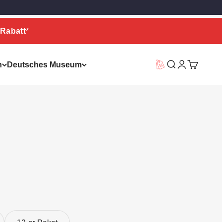
Rabatt
*
n
Deutsches Museum
Vorteilswelt
Suche
Warenkor