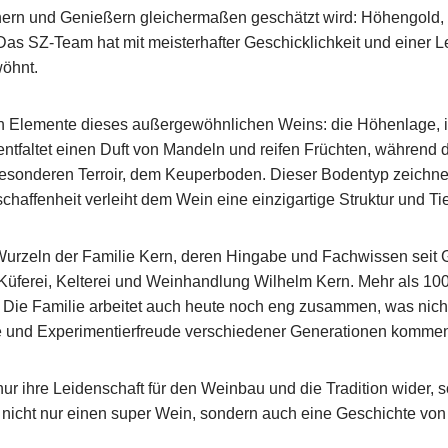
nern und Genießern gleichermaßen geschätzt wird: Höhengold, e
s SZ-Team hat mit meisterhafter Geschicklichkeit und einer Lei
wöhnt.
 Elemente dieses außergewöhnlichen Weins: die Höhenlage, in
s entfaltet einen Duft von Mandeln und reifen Früchten, währ
 besonderen Terroir, dem Keuperboden. Dieser Bodentyp zeichn
schaffenheit verleiht dem Wein eine einzigartige Struktur und T
 Wurzeln der Familie Kern, deren Hingabe und Fachwissen seit
Küferei, Kelterei und Weinhandlung Wilhelm Kern. Mehr als 100
. Die Familie arbeitet auch heute noch eng zusammen, was nic
 und Experimentierfreude verschiedener Generationen komme
nur ihre Leidenschaft für den Weinbau und die Tradition wider
icht nur einen super Wein, sondern auch eine Geschichte von 