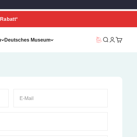
Rabatt
*
n
Deutsches Museum
Vorteilswelt
Suche
Warenkor
E-Mail