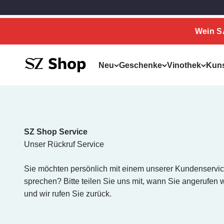
Zum Inhalt springen
Zum Hauptinhalt springen
Wein 
SZ Erleben
Neu
Geschenke
Vinothek
Kun
SZ Shop Service
Unser Rückruf Service
Sie möchten persönlich mit einem unserer Kundenservic
sprechen? Bitte teilen Sie uns mit, wann Sie angerufen
und wir rufen Sie zurück.