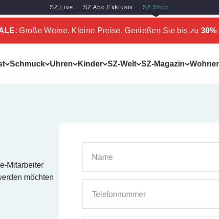
SZ Live
SZ Abo Exklusiv
SZ Shop
SALE
: Große Weine. Kleine Preise. Genießen Sie bis zu
30% 
st
Schmuck
Uhren
Kinder
SZ-Welt
SZ-Magazin
Wohne
Name
e-Mitarbeiter
 werden möchten
Telefonnummer