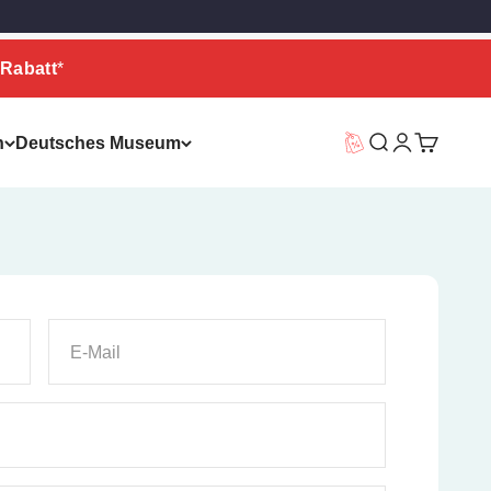
Rabatt
*
n
Deutsches Museum
Vorteilswelt
Suche
Warenkor
E-Mail