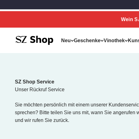
Zum Inhalt springen
Zum Hauptinhalt springen
Wein 
SZ Erleben
Neu
Geschenke
Vinothek
Kun
SZ Shop Service
Unser Rückruf Service
Sie möchten persönlich mit einem unserer Kundenservic
sprechen? Bitte teilen Sie uns mit, wann Sie angerufen
und wir rufen Sie zurück.