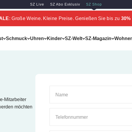
SZ Live
SZ Abo Exklusiv
SZ Shop
SALE
: Große Weine. Kleine Preise. Genießen Sie bis zu
30% 
st
Schmuck
Uhren
Kinder
SZ-Welt
SZ-Magazin
Wohne
Name
e-Mitarbeiter
 werden möchten
Telefonnummer