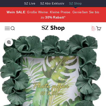
Zum Inhalt springen
Zum Hauptinhalt springen
SZ Live
SZ Abo Exklusiv
SZ Shop
Wein SALE
: Große Weine. Kleine Preise. Genießen Sie bis
zu
30% Rabatt
*
SZ Erleben
Menü
Suche
Vorteilswe
Waren
Bild vergrößern