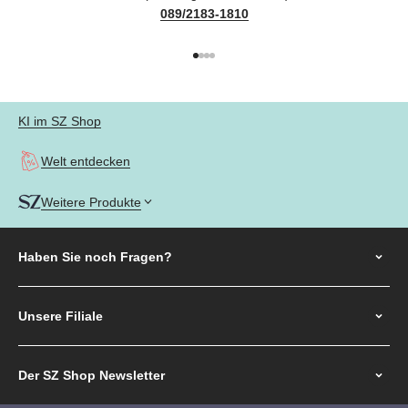
089/2183-1810
Gehe zu Element 1
Gehe zu Element 2
Gehe zu Element 3
Gehe zu Element 4
KI im SZ Shop
Welt entdecken
Weitere Produkte
Haben Sie noch
Fragen?
Unsere Filiale
Der SZ Shop Newsletter