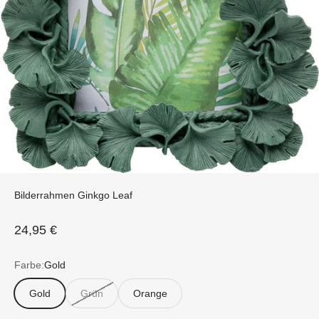
Bilderrahmen Ginkgo Leaf
Angebot
24,95 €
Farbe:
Gold
Gold
Grün
Orange