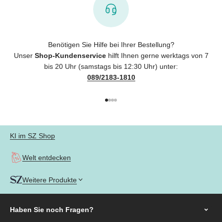
Benötigen Sie Hilfe bei Ihrer Bestellung?
Unser
Shop-Kundenservice
hilft Ihnen gerne werktags von 7
bis 20 Uhr (samstags bis 12:30 Uhr) unter:
089/2183-1810
Gehe zu Element 1
Gehe zu Element 2
Gehe zu Element 3
Gehe zu Element 4
KI im SZ Shop
Welt entdecken
Weitere Produkte
Haben Sie noch
Fragen?