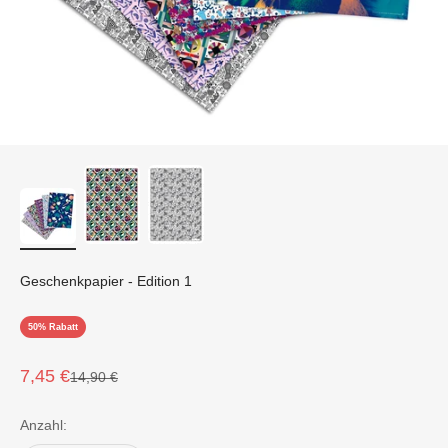
Geschenkpapier - Edition 1
50% Rabatt
Angebot
7,45 €
Regulärer Preis
14,90 €
Anzahl: