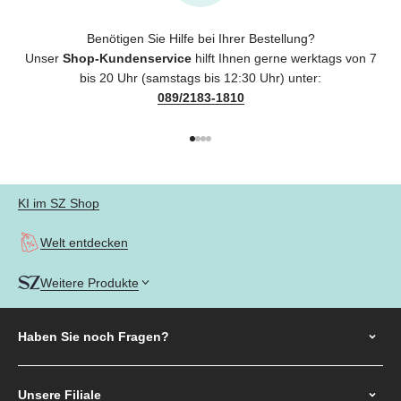
Benötigen Sie Hilfe bei Ihrer Bestellung?
Unser
Shop-Kundenservice
hilft Ihnen gerne werktags von 7
bis 20 Uhr (samstags bis 12:30 Uhr) unter:
089/2183-1810
Gehe zu Element 1
Gehe zu Element 2
Gehe zu Element 3
Gehe zu Element 4
KI im SZ Shop
Welt entdecken
Weitere Produkte
Haben Sie noch
Fragen?
Unsere Filiale