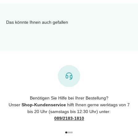
Das könnte Ihnen auch gefallen
Benötigen Sie Hilfe bei Ihrer Bestellung?
Unser
Shop-Kundenservice
hilft Ihnen gerne werktags von 7
bis 20 Uhr (samstags bis 12:30 Uhr) unter:
089/2183-1810
Gehe zu Element 1
Gehe zu Element 2
Gehe zu Element 3
Gehe zu Element 4