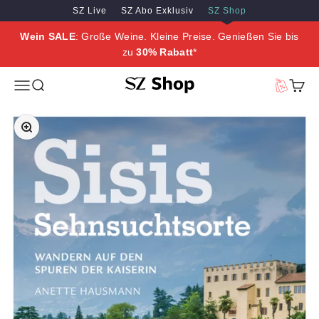
Zum Inhalt springen
Zum Hauptinhalt springen
SZ Live
SZ Abo Exklusiv
SZ Shop
Wein SALE
: Große Weine. Kleine Preise. Genießen Sie bis
zu
30% Rabatt
*
SZ Erleben
Menü
Suche
Vorteilswe
Waren
Bild vergrößern