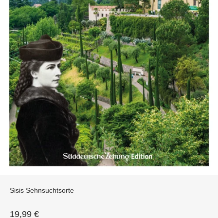
Sisis Sehnsuchtsorte
Angebot
19,99 €