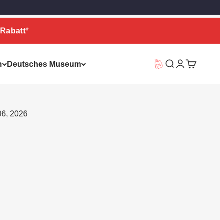
Rabatt
*
n
Deutsches Museum
Vorteilswelt
Suche
Warenkor
06, 2026