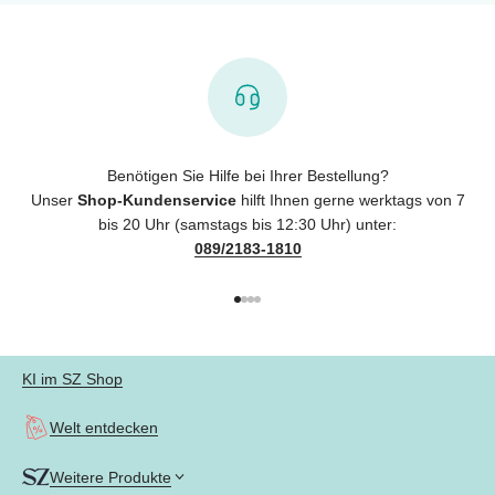
Benötigen Sie Hilfe bei Ihrer Bestellung?
Unser
Shop-Kundenservice
hilft Ihnen gerne werktags von 7
bis 20 Uhr (samstags bis 12:30 Uhr) unter:
089/2183-1810
Gehe zu Element 1
Gehe zu Element 2
Gehe zu Element 3
Gehe zu Element 4
KI im SZ Shop
Welt entdecken
Weitere Produkte