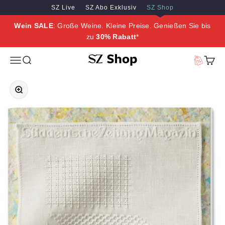
Zum Inhalt springen
Zum Hauptinhalt springen
SZ Live
SZ Abo Exklusiv
SZ Shop
Wein SALE
: Große Weine. Kleine Preise. Genießen Sie bis
zu
30% Rabatt
*
SZ Erleben
Menü
Suche
Vorteilswe
Waren
Bild vergrößern