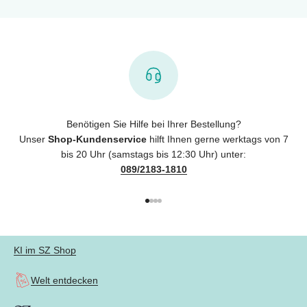
Benötigen Sie Hilfe bei Ihrer Bestellung?
Unser
Shop-Kundenservice
hilft Ihnen gerne werktags von 7
bis 20 Uhr (samstags bis 12:30 Uhr) unter:
089/2183-1810
Gehe zu Element 1
Gehe zu Element 2
Gehe zu Element 3
Gehe zu Element 4
KI im SZ Shop
Welt entdecken