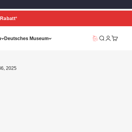
Rabatt
*
n
Deutsches Museum
Vorteilswelt
Suche
Warenkor
36, 2025