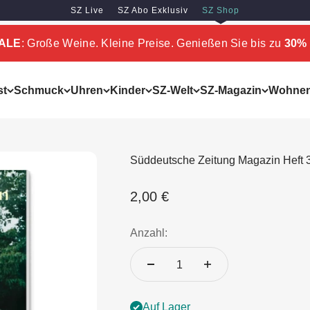
SZ Live
SZ Abo Exklusiv
SZ Shop
SALE
: Große Weine. Kleine Preise. Genießen Sie bis zu
30% 
st
Schmuck
Uhren
Kinder
SZ-Welt
SZ-Magazin
Wohne
Süddeutsche Zeitung Magazin Heft 
Angebot
2,00 €
Anzahl:
Auf Lager