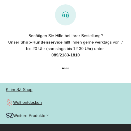
Benötigen Sie Hilfe bei Ihrer Bestellung?
Unser
Shop-Kundenservice
hilft Ihnen gerne werktags von 7
bis 20 Uhr (samstags bis 12:30 Uhr) unter:
089/2183-1810
Gehe zu Element 1
Gehe zu Element 2
Gehe zu Element 3
Gehe zu Element 4
KI im SZ Shop
Welt entdecken
Weitere Produkte