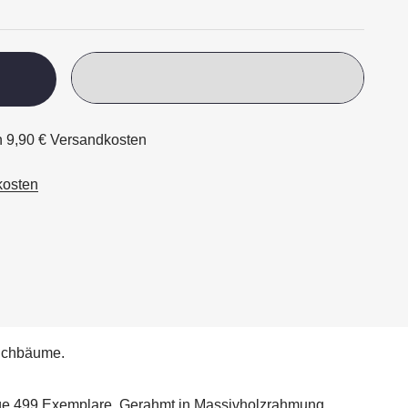
ch 9,90 € Versandkosten
kosten
sichbäume.
lage 499 Exemplare. Gerahmt in Massivholzrahmung.