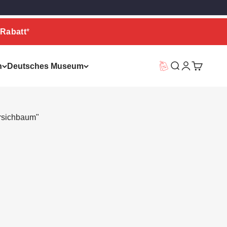
Rabatt
*
n
Deutsches Museum
Vorteilswelt
Suche
Warenkor
irsichbaum"